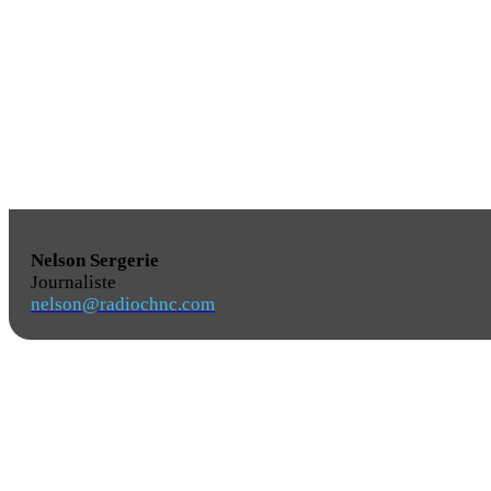
Nelson Sergerie
Journaliste
nelson@radiochnc.com