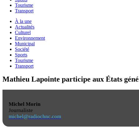
Tourisme
Transport
À la une
Actualités
Culturel
Environnement
Municipal
Société
Sports
Tourisme
Transport
Mathieu Lapointe participe aux États génér
Michel Morin
Journaliste
michel@radiochnc.com