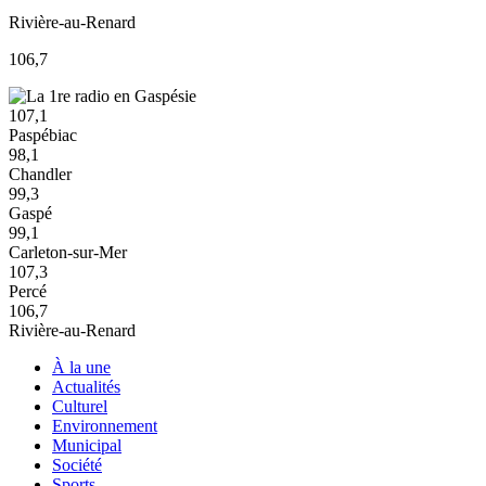
Rivière-au-Renard
106,7
107,1
Paspébiac
98,1
Chandler
99,3
Gaspé
99,1
Carleton-sur-Mer
107,3
Percé
106,7
Rivière-au-Renard
À la une
Actualités
Culturel
Environnement
Municipal
Société
Sports