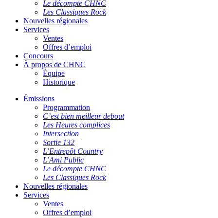
Le décompte CHNC
Les Classiques Rock
Nouvelles régionales
Services
Ventes
Offres d’emploi
Concours
À propos de CHNC
Équipe
Historique
Émissions
Programmation
C’est bien meilleur debout
Les Heures complices
Intersection
Sortie 132
L’Entrepôt Country
L’Ami Public
Le décompte CHNC
Les Classiques Rock
Nouvelles régionales
Services
Ventes
Offres d’emploi