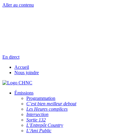
Aller au contenu
Radio en direct
Pause
Liste des dernières chansons
En direct
Accueil
Nous joindre
Émissions
Programmation
C’est bien meilleur debout
Les Heures complices
Intersection
Sortie 132
L’Entrepôt Country
L’Ami Public