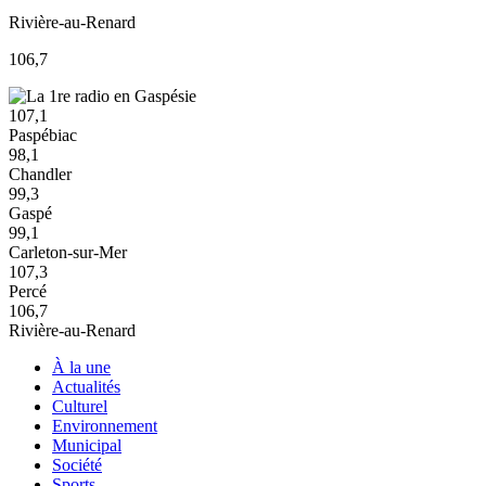
Rivière-au-Renard
106,7
107,1
Paspébiac
98,1
Chandler
99,3
Gaspé
99,1
Carleton-sur-Mer
107,3
Percé
106,7
Rivière-au-Renard
À la une
Actualités
Culturel
Environnement
Municipal
Société
Sports