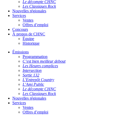
Le décompte CHNC
Les Classiques Rock
Nouvelles régionales
Services
Ventes
Offres d’emploi
Concours
À propos de CHNC
Équipe
Historique
Émissions
Programmation
C’est bien meilleur debout
Les Heures complices
Intersection
Sortie 132
L’Entrepôt Country
L’Ami Public
Le décompte CHNC
Les Classiques Rock
Nouvelles régionales
Services
Ventes
Offres d’emploi