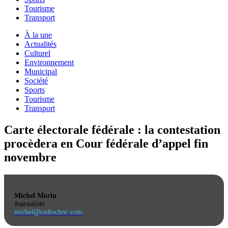
Tourisme
Transport
À la une
Actualités
Culturel
Environnement
Municipal
Société
Sports
Tourisme
Transport
Carte électorale fédérale : la contestation
procèdera en Cour fédérale d’appel fin
novembre
Michel Morin
Journaliste
michel@radiochnc.com