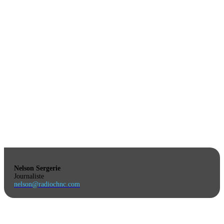
Nelson Sergerie
Journaliste
nelson@radiochnc.com