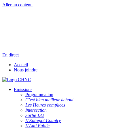
Aller au contenu
Radio en direct
Pause
Liste des dernières chansons
En direct
Accueil
Nous joindre
Émissions
Programmation
C’est bien meilleur debout
Les Heures complices
Intersection
Sortie 132
L’Entrepôt Country
L’Ami Public