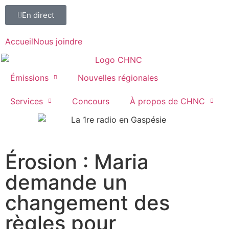
En direct
Accueil
Nous joindre
Émissions
Nouvelles régionales
Services
Concours
À propos de CHNC
107,1
Érosion : Maria
Paspébiac
demande un
changement des
règles pour