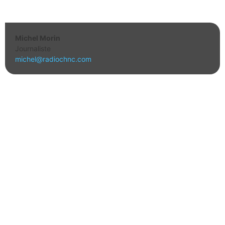
Michel Morin
Journaliste
michel@radiochnc.com