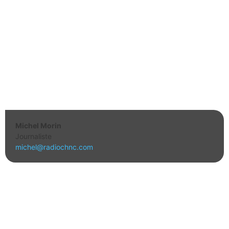
Michel Morin
Journaliste
michel@radiochnc.com