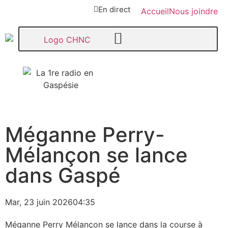
En direct
Accueil
Nous joindre
107,1
Méganne Perry-
Paspébiac
Mélançon se lance
dans Gaspé
Mar, 23 juin 2026
04:35
Méganne Perry Mélançon se lance dans la course à