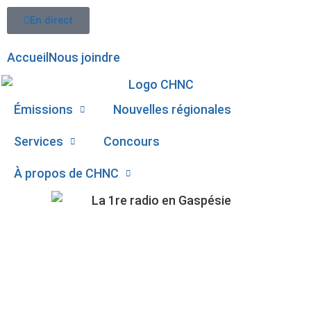
En direct
Accueil
Nous joindre
Émissions
Nouvelles régionales
Services
Concours
À propos de CHNC
107,1
1,5 MILLION $
Paspébiac
D’OTTAWA DANS