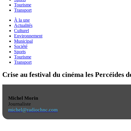
Tourisme
Transport
À la une
Actualités
Culturel
Environnement
Municipal
Société
Sports
Tourisme
Transport
Crise au festival du cinéma les Percéides d
Michel Morin
Journaliste
michel@radiochnc.com