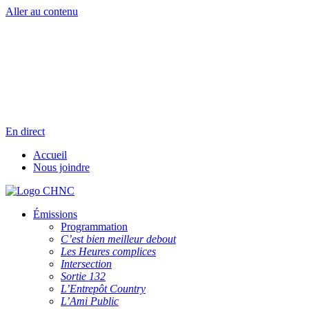
Aller au contenu
Radio en direct
Pause
Liste des dernières chansons
En direct
Accueil
Nous joindre
Émissions
Programmation
C’est bien meilleur debout
Les Heures complices
Intersection
Sortie 132
L’Entrepôt Country
L’Ami Public