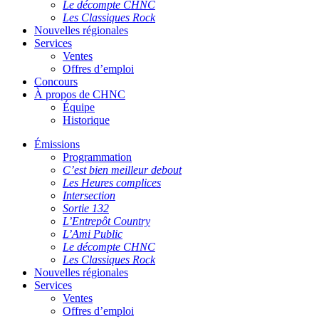
Le décompte CHNC
Les Classiques Rock
Nouvelles régionales
Services
Ventes
Offres d’emploi
Concours
À propos de CHNC
Équipe
Historique
Émissions
Programmation
C’est bien meilleur debout
Les Heures complices
Intersection
Sortie 132
L’Entrepôt Country
L’Ami Public
Le décompte CHNC
Les Classiques Rock
Nouvelles régionales
Services
Ventes
Offres d’emploi