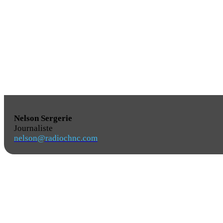
Nelson Sergerie
Journaliste
nelson@radiochnc.com