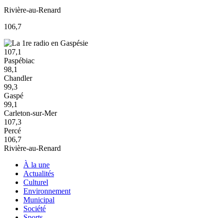
Rivière-au-Renard
106,7
107,1
Paspébiac
98,1
Chandler
99,3
Gaspé
99,1
Carleton-sur-Mer
107,3
Percé
106,7
Rivière-au-Renard
À la une
Actualités
Culturel
Environnement
Municipal
Société
Sports