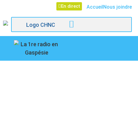
En direct
Accueil
Nous joindre
107,1
Paspébiac