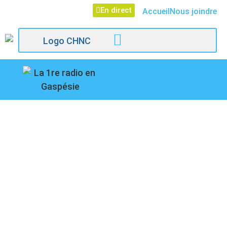
En direct
Accueil
Nous joindre
107,1
ACCÈS À
Paspébiac
L’INFORMATION,
FORILLON ET BON
COP, BAD COP : GILLES
GAGNÉ PRÉSENTE LE