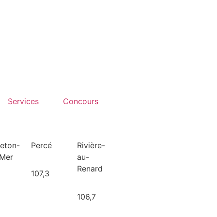
Services
Concours
leton-
Percé
Rivière-
-Mer
au-
Renard
107,3
106,7