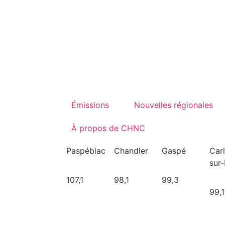
Émissions
Nouvelles régionales
À propos de CHNC
Paspébiac
Chandler
Gaspé
Car
sur
107,1
98,1
99,3
99,1