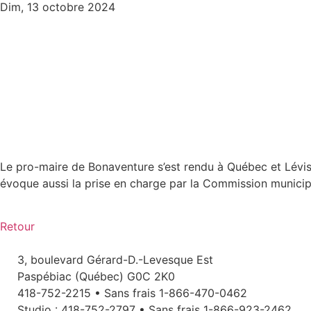
Paspébiac
Dim, 13 octobre 2024
Le pro-maire de Bonaventure s’est rendu à Québec et Lévis 
évoque aussi la prise en charge par la Commission municipal
Retour
3, boulevard Gérard-D.-Levesque Est
Paspébiac (Québec) G0C 2K0
418-752-2215 • Sans frais 1-866-470-0462
Studio : 418-752-2797 • Sans frais 1-866-923-2462