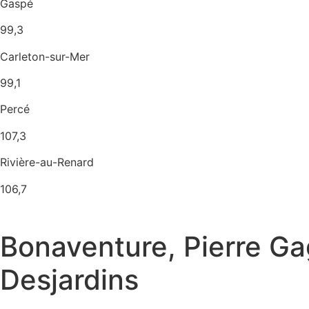
Gaspé
99,3
Carleton-sur-Mer
99,1
Percé
107,3
Rivière-au-Renard
106,7
Bonaventure, Pierre Ga
107,1
Desjardins