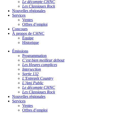
Le décompte CHNC
Les Classiques Rock
Nouvelles régionales
Services
Ventes
Offres d’emploi
Concours
À propos de CHNC
Équipe
Historique
Émissions
Programmation
C’est bien meilleur debout
Les Heures complices
Intersection
Sortie 132
L’Entrepôt Country
L’Ami Public
Le décompte CHNC
Les Classiques Rock
Nouvelles régionales
Services
Ventes
Offres d’emploi