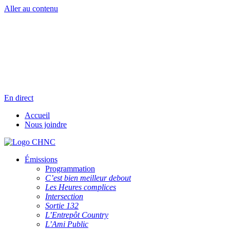
Aller au contenu
Radio en direct
Pause
Liste des dernières chansons
En direct
Accueil
Nous joindre
Émissions
Programmation
C’est bien meilleur debout
Les Heures complices
Intersection
Sortie 132
L’Entrepôt Country
L’Ami Public