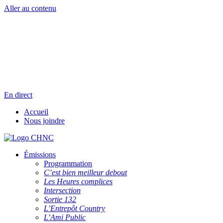
Aller au contenu
Radio en direct
Pause
Liste des dernières chansons
En direct
Accueil
Nous joindre
Émissions
Programmation
C’est bien meilleur debout
Les Heures complices
Intersection
Sortie 132
L’Entrepôt Country
L’Ami Public