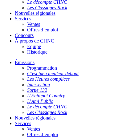
Le décompte CHNC
Les Classiques Rock
Nouvelles régionales
Services
Ventes
Offres d’emploi
Concours
À propos de CHNC
Équipe
Historique
Émissions
Programmation
C’est bien meilleur debout
Les Heures complices
Intersection
Sortie 132
L’Entrepôt Country
L’Ami Public
Le décompte CHNC
Les Classiques Rock
Nouvelles régionales
Services
Ventes
Offres d’emploi