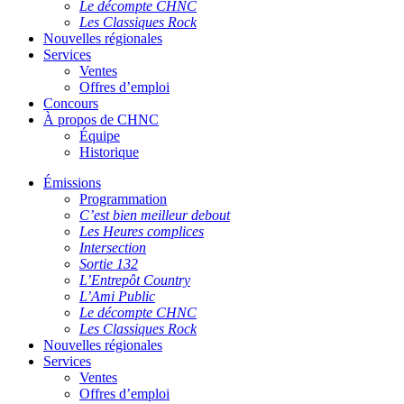
Le décompte CHNC
Les Classiques Rock
Nouvelles régionales
Services
Ventes
Offres d’emploi
Concours
À propos de CHNC
Équipe
Historique
Émissions
Programmation
C’est bien meilleur debout
Les Heures complices
Intersection
Sortie 132
L’Entrepôt Country
L’Ami Public
Le décompte CHNC
Les Classiques Rock
Nouvelles régionales
Services
Ventes
Offres d’emploi