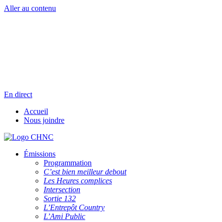
Aller au contenu
Radio en direct
Pause
Liste des dernières chansons
En direct
Accueil
Nous joindre
Émissions
Programmation
C’est bien meilleur debout
Les Heures complices
Intersection
Sortie 132
L’Entrepôt Country
L’Ami Public