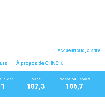
Accueil
Nous joindre
urs
À propos de CHNC
sur-Mer
Percé
Rivière-au-Renard
,1
107,3
106,7