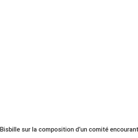
COMITÉ DU 
LAPLANTE J
Bisbille sur la composition d’un comité encouran