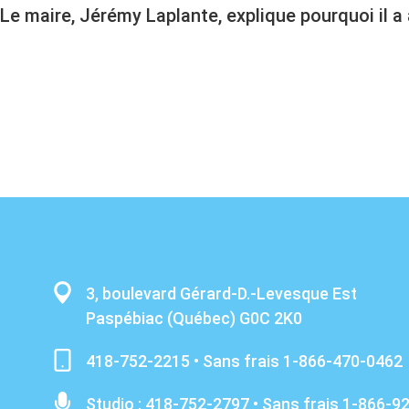
Le maire, Jérémy Laplante, explique pourquoi il a 
3, boulevard Gérard-D.-Levesque Est
Paspébiac (Québec) G0C 2K0
418-752-2215 • Sans frais 1-866-470-0462
Studio : 418-752-2797 • Sans frais 1-866-9