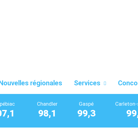
Nouvelles régionales
Services
Conco
pébiac
Chandler
Gaspé
Carleton-
07,1
98,1
99,3
99