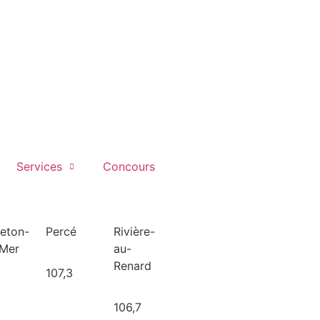
Services
Concours
leton-
Percé
Rivière-
-Mer
au-
Renard
107,3
106,7