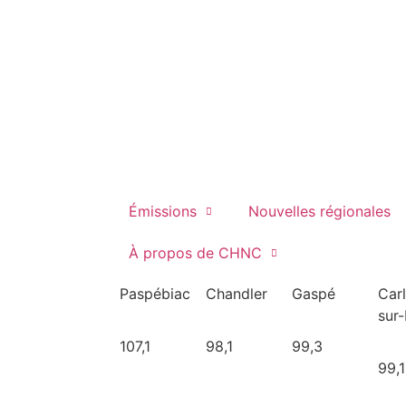
Émissions
Nouvelles régionales
À propos de CHNC
Paspébiac
Chandler
Gaspé
Car
sur
107,1
98,1
99,3
99,1