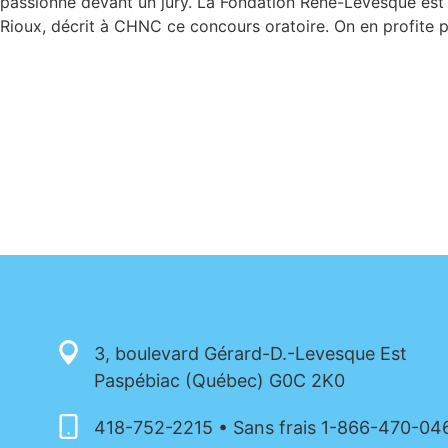
passionne devant un jury. La Fondation René-Lévesque est 
Rioux, décrit à CHNC ce concours oratoire. On en profite po
3, boulevard Gérard-D.-Levesque Est
Paspébiac (Québec) G0C 2K0
418-752-2215 • Sans frais 1-866-470-04