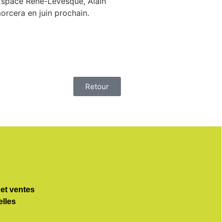
’Espace René-Lévesque, Alain
morcera en juin prochain.
Retour
 et ventes
elles