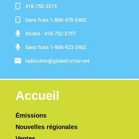
418-752-2215
Sans frais 1-866-470-0462
Studio : 418-752-2797
Sans frais 1-866-923-2462
radiochnc@globetrotter.net
Accueil
Émissions
Nouvelles régionales
Ventes