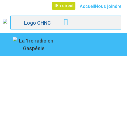
En direct
Accueil
Nous joindre
107,1
CONFÉRENCE
Paspébiac
TÉMOIGNAGE AVEC
DAVID PHILIPPE, DEUX
INVITÉES POUR NOUS
EN PARLER