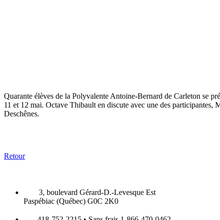
Quarante élèves de la Polyvalente Antoine-Bernard de Carleton se pré
11 et 12 mai. Octave Thibault en discute avec une des participantes,
Deschênes.
Retour
3, boulevard Gérard-D.-Levesque Est
Paspébiac (Québec) G0C 2K0
418-752-2215 • Sans frais 1-866-470-0462