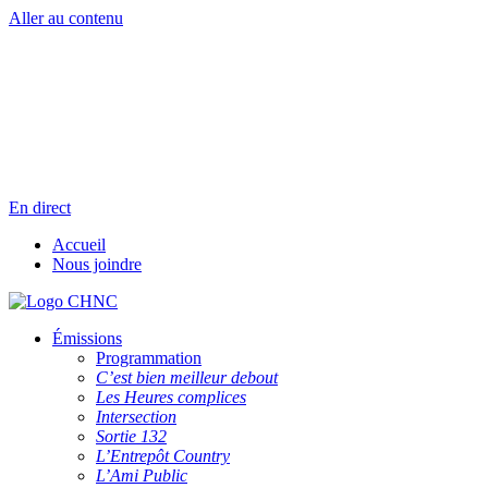
Aller au contenu
Radio en direct
Pause
Liste des dernières chansons
En direct
Accueil
Nous joindre
Émissions
Programmation
C’est bien meilleur debout
Les Heures complices
Intersection
Sortie 132
L’Entrepôt Country
L’Ami Public