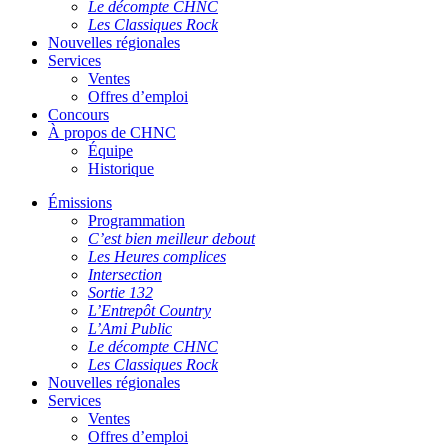
Le décompte CHNC
Les Classiques Rock
Nouvelles régionales
Services
Ventes
Offres d’emploi
Concours
À propos de CHNC
Équipe
Historique
Émissions
Programmation
C’est bien meilleur debout
Les Heures complices
Intersection
Sortie 132
L’Entrepôt Country
L’Ami Public
Le décompte CHNC
Les Classiques Rock
Nouvelles régionales
Services
Ventes
Offres d’emploi