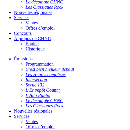
Le décompte CHNC
Les Classiques Rock
Nouvelles régionales
Services
Ventes
Offres d’emploi
Concours
À propos de CHNC
Équipe
Historique
Émissions
Programmation
C’est bien meilleur debout
Les Heures complices
Intersection
Sortie 132
L’Entrepôt Country
L’Ami Public
Le décompte CHNC
Les Classiques Rock
Nouvelles régionales
Services
Ventes
Offres d’emploi