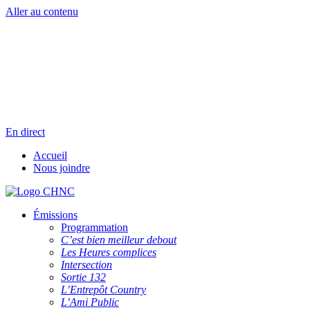
Aller au contenu
Radio en direct
Pause
Liste des dernières chansons
En direct
Accueil
Nous joindre
Émissions
Programmation
C’est bien meilleur debout
Les Heures complices
Intersection
Sortie 132
L’Entrepôt Country
L’Ami Public