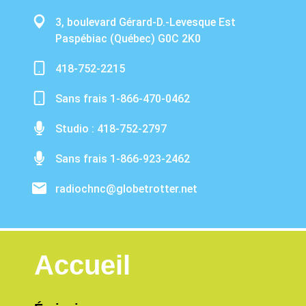
3, boulevard Gérard-D.-Levesque Est
Paspébiac (Québec) G0C 2K0
418-752-2215
Sans frais 1-866-470-0462
Studio : 418-752-2797
Sans frais 1-866-923-2462
radiochnc@globetrotter.net
Accueil