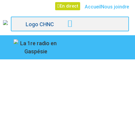
En direct
Accueil
Nous joindre
107,1
DES MÉDIAS BELGES
Paspébiac
SÉDUITS PAR LE
FESTIVAL
INTERNATIONAL DU
JOURNALISME DE