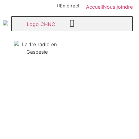
En direct
Accueil
Nous joindre
107,1
Paspébiac