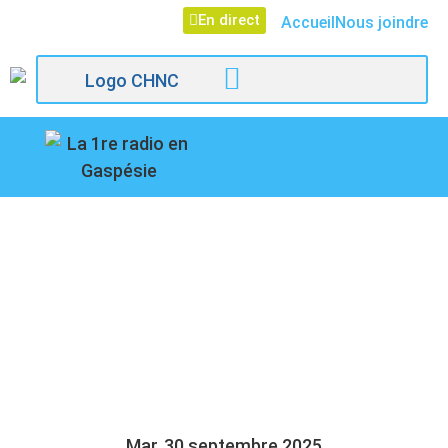
En direct
Accueil
Nous joindre
107,1
DIMINUTION DES
Paspébiac
SERVICES DE
CAFÉTÉRIA DANS LES
HÔPITAUX DÉNONCÉE
Mar, 30 septembre 2025