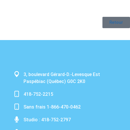
Retour
3, boulevard Gérard-D.-Levesque Est
Paspébiac (Québec) G0C 2K0
418-752-2215
Sans frais 1-866-470-0462
Studio : 418-752-2797