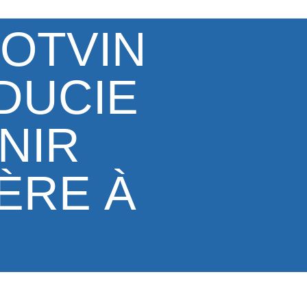
POTVIN
IDUCIE
NIR
ÈRE À