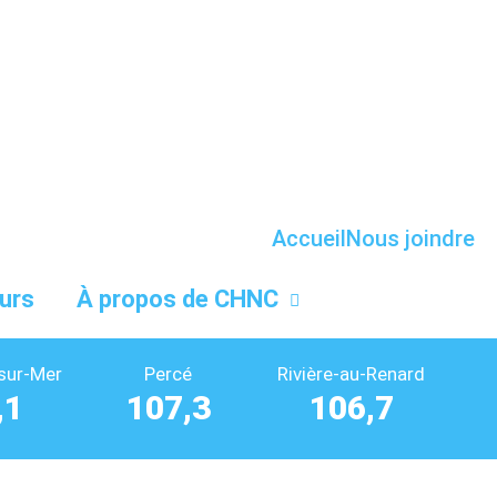
Accueil
Nous joindre
urs
À propos de CHNC
sur-Mer
Percé
Rivière-au-Renard
,1
107,3
106,7