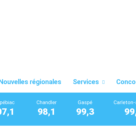
Nouvelles régionales
Services
Conco
pébiac
Chandler
Gaspé
Carleton-
07,1
98,1
99,3
99