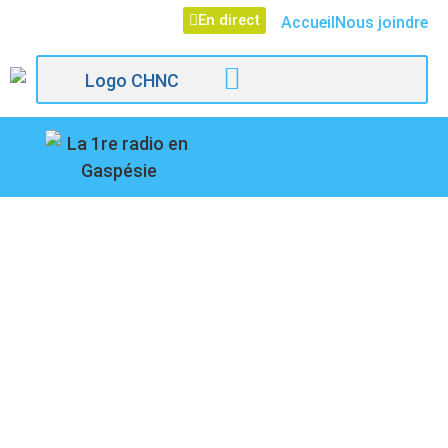
En direct
Accueil
Nous joindre
107,1
D’OTTAWA À
Paspébiac
MATAPÉDIA EN TRAIN,
DES ÉLUS DU BLOC
QUÉBÉCOIS À BORD
POUR POURSUIVRE LA