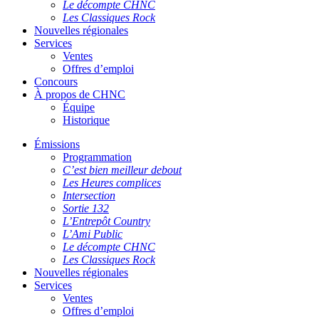
Le décompte CHNC
Les Classiques Rock
Nouvelles régionales
Services
Ventes
Offres d’emploi
Concours
À propos de CHNC
Équipe
Historique
Émissions
Programmation
C’est bien meilleur debout
Les Heures complices
Intersection
Sortie 132
L’Entrepôt Country
L’Ami Public
Le décompte CHNC
Les Classiques Rock
Nouvelles régionales
Services
Ventes
Offres d’emploi