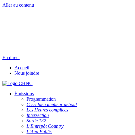
Aller au contenu
Radio en direct
Pause
Liste des dernières chansons
En direct
Accueil
Nous joindre
Émissions
Programmation
C’est bien meilleur debout
Les Heures complices
Intersection
Sortie 132
L’Entrepôt Country
L’Ami Public