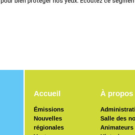
e pour bien protéger nos yeux. Écoutez ce segment
Accueil
À propos
Émissions
Administrat
Nouvelles
Salle des n
régionales
Animateurs