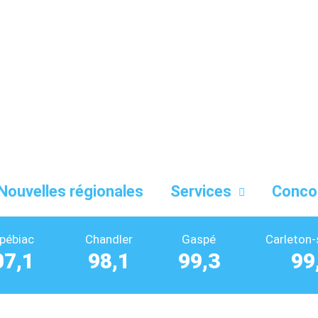
Nouvelles régionales
Services
Conco
pébiac
Chandler
Gaspé
Carleton-
07,1
98,1
99,3
99