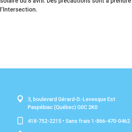
solaire du 8 avril. Des précautions sont à prendr
l’Intersection.
3, boulevard Gérard-D.-Levesque Est
Paspébiac (Québec) G0C 2K0
418-752-2215 • Sans frais 1-866-470-0462