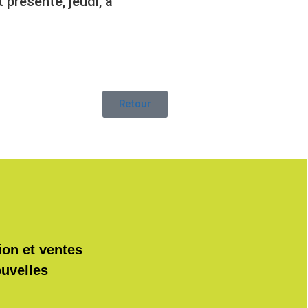
 présenté, jeudi, à
Retour
ion et ventes
ouvelles