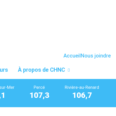
Accueil
Nous joindre
urs
À propos de CHNC
sur-Mer
Percé
Rivière-au-Renard
,1
107,3
106,7