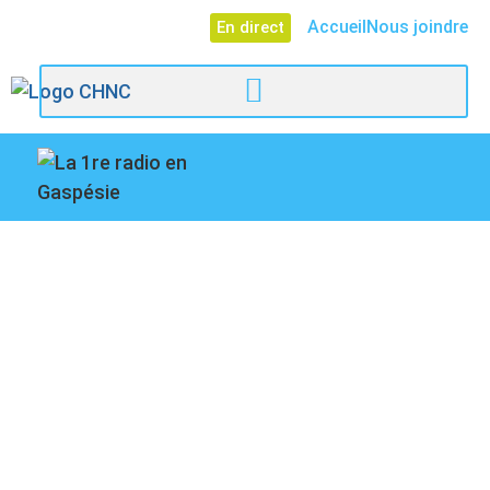
Accueil
Nous joindre
En direct
107,1
ÉLECTIONS
Paspébiac
MUNICIPALES À
CAPLAN, ON VOUS
PRÉSENTE SYLVAIN
RIVIÈRE