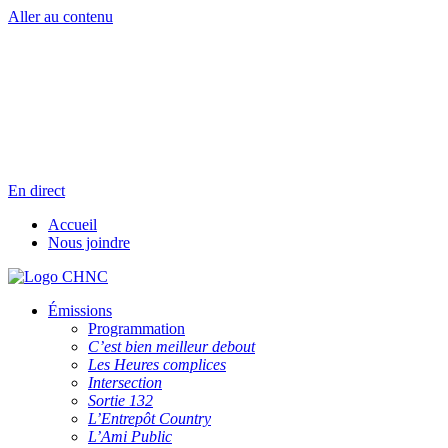
Aller au contenu
Radio en direct
Pause
Liste des dernières chansons
En direct
Accueil
Nous joindre
Émissions
Programmation
C’est bien meilleur debout
Les Heures complices
Intersection
Sortie 132
L’Entrepôt Country
L’Ami Public