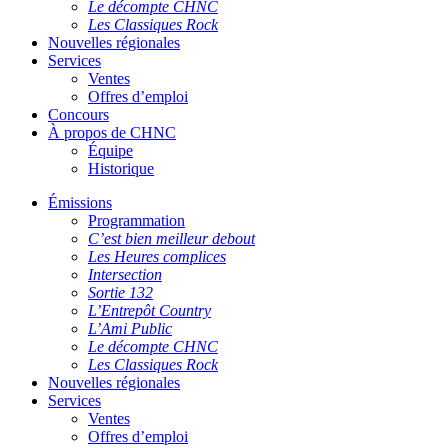
Le décompte CHNC
Les Classiques Rock
Nouvelles régionales
Services
Ventes
Offres d’emploi
Concours
À propos de CHNC
Équipe
Historique
Émissions
Programmation
C’est bien meilleur debout
Les Heures complices
Intersection
Sortie 132
L’Entrepôt Country
L’Ami Public
Le décompte CHNC
Les Classiques Rock
Nouvelles régionales
Services
Ventes
Offres d’emploi