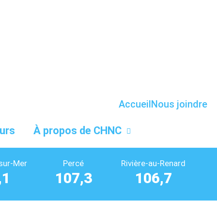
Accueil
Nous joindre
urs
À propos de CHNC
sur-Mer
Percé
Rivière-au-Renard
,1
107,3
106,7