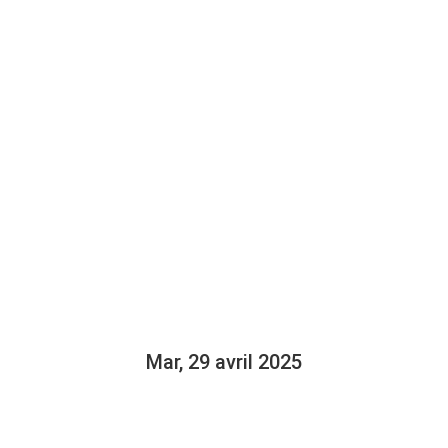
AIRE ET DU 
LER DE BRU
DBOUT DEMA
E CHANDLER 
Mar, 29 avril 2025