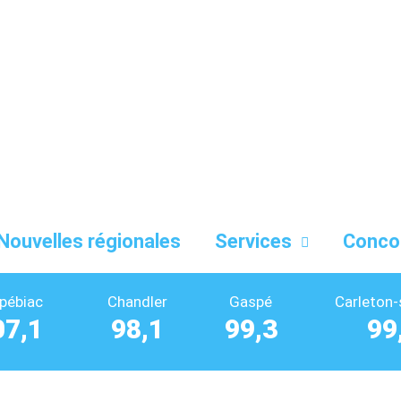
Nouvelles régionales
Services
Conco
pébiac
Chandler
Gaspé
Carleton-
07,1
98,1
99,3
99