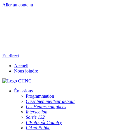
Aller au contenu
Radio en direct
Pause
Liste des dernières chansons
En direct
Accueil
Nous joindre
Émissions
Programmation
C’est bien meilleur debout
Les Heures complices
Intersection
Sortie 132
L’Entrepôt Country
L’Ami Public