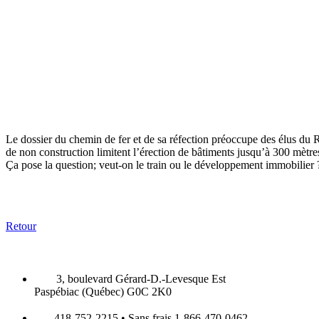
Le dossier du chemin de fer et de sa réfection préoccupe des élus 
de non construction limitent l’érection de bâtiments jusqu’à 300 mètr
Ça pose la question; veut-on le train ou le développement immobilier 
Retour
3, boulevard Gérard-D.-Levesque Est
Paspébiac (Québec) G0C 2K0
418-752-2215 • Sans frais 1-866-470-0462