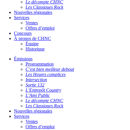
Le décompte CHNC
Les Classiques Rock
Nouvelles régionales
Services
Ventes
Offres d’emploi
Concours
À propos de CHNC
Équipe
Historique
Émissions
Programmation
C’est bien meilleur debout
Les Heures complices
Intersection
Sortie 132
L’Entrepôt Country
L’Ami Public
Le décompte CHNC
Les Classiques Rock
Nouvelles régionales
Services
Ventes
Offres d’emploi