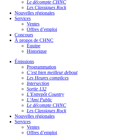
Le décompte CHNC
Les Classiques Rock
Nouvelles régionales
Services
Ventes
Offres d’emploi
Concours
À propos de CHNC
Équipe
Historique
Émissions
Programmation
C’est bien meilleur debout
Les Heures complices
Intersection
Sortie 132
L’Entrepôt Country
L’Ami Public
Le décompte CHNC
Les Classiques Rock
Nouvelles régionales
Services
Ventes
Offres d’emploi