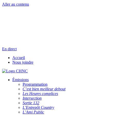
Aller au contenu
Radio en direct
Pause
Liste des dernières chansons
En direct
Accueil
Nous joindre
Émissions
Programmation
C’est bien meilleur debout
Les Heures complices
Intersection
Sortie 132
L’Entrepôt Country
L’Ami Public