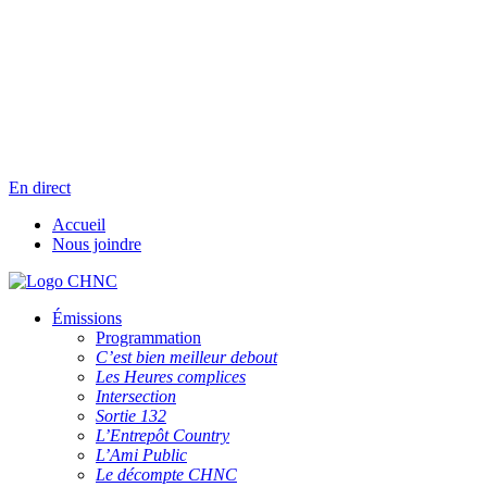
Aller
Radio en direct
au
Pause
contenu
Liste des dernières chansons
En direct
Accueil
Nous joindre
Émissions
Programmation
C’est bien meilleur debout
Les Heures complices
Intersection
Sortie 132
L’Entrepôt Country
L’Ami Public
Le décompte CHNC