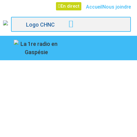
En direct
Accueil
Nous joindre
107,1
INFRASTRUCTURES
Paspébiac
ROUTIÈRES, LE BAPE
CONSULTE, LA
REPRÉSENTANTE DE
TRANSPORTS QUÉBEC