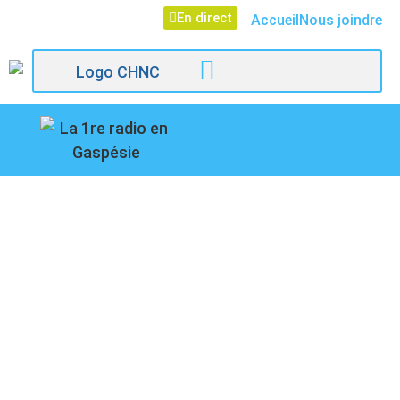
En direct
Accueil
Nous joindre
107,1
Paspébiac