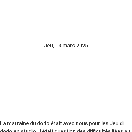
SOMMEIL CHEZ LES
ENFANTS
Jeu, 13 mars 2025
La marraine du dodo était avec nous pour les Jeu di
dodo en studio. Il était question des difficultés liées au