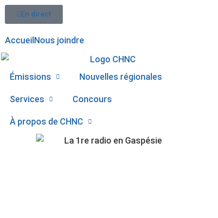
En direct
Accueil
Nous joindre
Émissions
Nouvelles régionales
Services
Concours
À propos de CHNC
LA MARRAINE DU
107,1
DODO DÉMYSTIFIE LES
Paspébiac
DIFFICULTÉS LIÉES AU