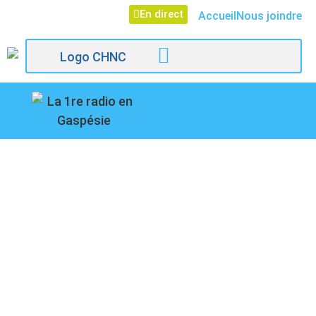
En direct
Accueil
Nous joindre
107,1
LA PÊCHE RACONTÉE
Paspébiac
DANS UNE NOUVELLE
EXPÉRIENCE
IMMERSIVE À RIVIÈRE-
AU-RENARD CET ÉTÉ,