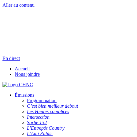
Aller au contenu
Radio en direct
Pause
Liste des dernières chansons
En direct
Accueil
Nous joindre
Émissions
Programmation
C’est bien meilleur debout
Les Heures complices
Intersection
Sortie 132
L’Entrepôt Country
L’Ami Public