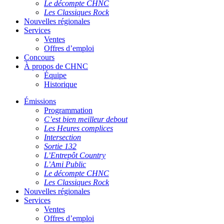
Le décompte CHNC
Les Classiques Rock
Nouvelles régionales
Services
Ventes
Offres d’emploi
Concours
À propos de CHNC
Équipe
Historique
Émissions
Programmation
C’est bien meilleur debout
Les Heures complices
Intersection
Sortie 132
L’Entrepôt Country
L’Ami Public
Le décompte CHNC
Les Classiques Rock
Nouvelles régionales
Services
Ventes
Offres d’emploi