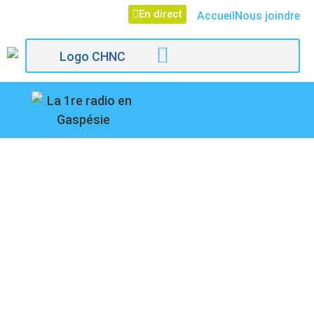
En direct
Accueil
Nous joindre
107,1
LE 15 JUIN EST LA
Paspébiac
JOURNÉE MONDIALE
DE LUTTE CONTRE LA
MALTRAITANCE DES
PERSONNES AÎNÉES.