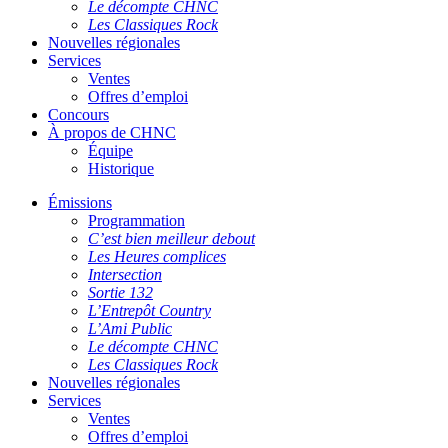
Le décompte CHNC
Les Classiques Rock
Nouvelles régionales
Services
Ventes
Offres d’emploi
Concours
À propos de CHNC
Équipe
Historique
Émissions
Programmation
C’est bien meilleur debout
Les Heures complices
Intersection
Sortie 132
L’Entrepôt Country
L’Ami Public
Le décompte CHNC
Les Classiques Rock
Nouvelles régionales
Services
Ventes
Offres d’emploi