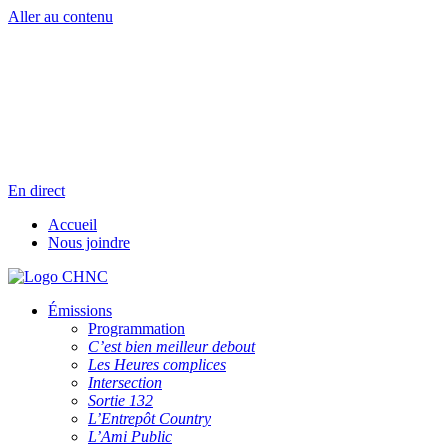
Aller au contenu
Radio en direct
Pause
Liste des dernières chansons
En direct
Accueil
Nous joindre
Émissions
Programmation
C’est bien meilleur debout
Les Heures complices
Intersection
Sortie 132
L’Entrepôt Country
L’Ami Public