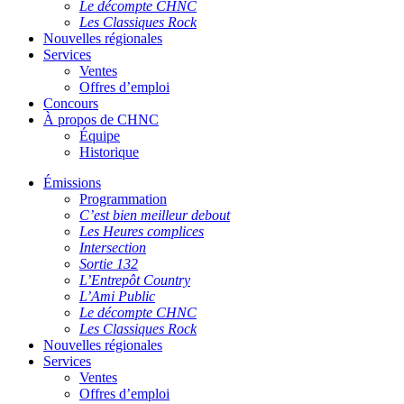
Le décompte CHNC
Les Classiques Rock
Nouvelles régionales
Services
Ventes
Offres d’emploi
Concours
À propos de CHNC
Équipe
Historique
Émissions
Programmation
C’est bien meilleur debout
Les Heures complices
Intersection
Sortie 132
L’Entrepôt Country
L’Ami Public
Le décompte CHNC
Les Classiques Rock
Nouvelles régionales
Services
Ventes
Offres d’emploi