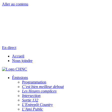
Aller au contenu
Radio en direct
Pause
Liste des dernières chansons
En direct
Accueil
Nous joindre
Émissions
Programmation
C’est bien meilleur debout
Les Heures complices
Intersection
Sortie 132
L’Entrepôt Country
L’Ami Public