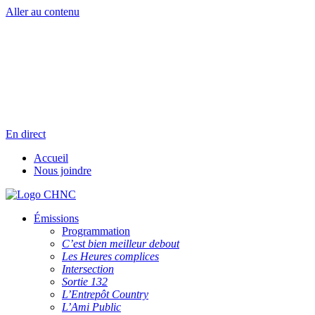
Aller au contenu
Radio en direct
Pause
Liste des dernières chansons
En direct
Accueil
Nous joindre
Émissions
Programmation
C’est bien meilleur debout
Les Heures complices
Intersection
Sortie 132
L’Entrepôt Country
L’Ami Public