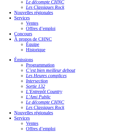
Le décompte CHNC
Les Classiques Rock
Nouvelles régionales
Services
Ventes
Offres d’emploi
Concours
À propos de CHNC
Équipe
Historique
Émissions
Programmation
C’est bien meilleur debout
Les Heures complices
Intersection
Sortie 132
L’Entrepôt Country
L’Ami Public
Le décompte CHNC
Les Classiques Rock
Nouvelles régionales
Services
Ventes
Offres d’emploi