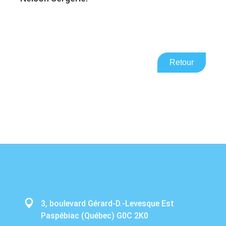
Retour
3, boulevard Gérard-D.-Levesque Est
Paspébiac (Québec) G0C 2K0