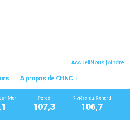
Accueil
Nous joindre
urs
À propos de CHNC
sur-Mer
Percé
Rivière-au-Renard
,1
107,3
106,7