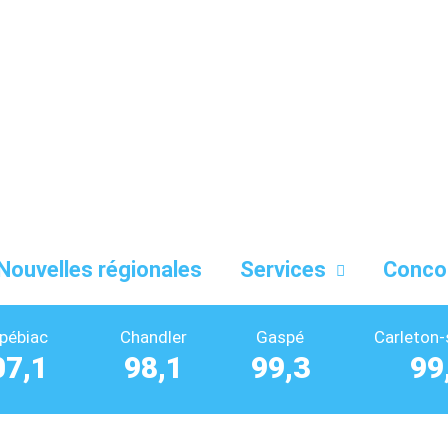
Nouvelles régionales
Services
Conco
pébiac
Chandler
Gaspé
Carleton-
07,1
98,1
99,3
99