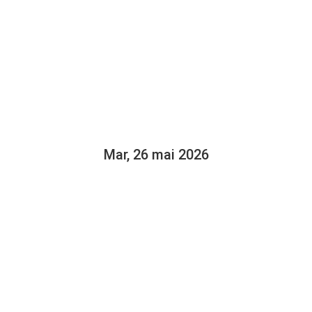
 LA SAGOUINE
US ACADIE Q
ON
Mar, 26 mai 2026