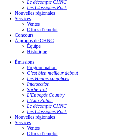
Le décompte CHNC
Les Classiques Rock
Nouvelles régionales
Services
Ventes
Offres d’emploi
Concours
À propos de CHNC
Équipe
Historique
Émissions
Programmation
C’est bien meilleur debout
Les Heures complices
Intersection
Sortie 132
L’Entrepôt Country
L’Ami Public
Le décompte CHNC
Les Classiques Rock
Nouvelles régionales
Services
Ventes
Offres d’emploi