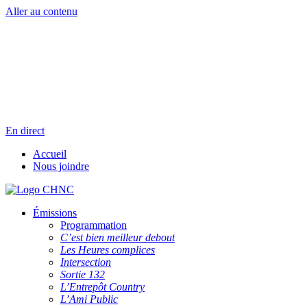
Aller au contenu
Radio en direct
Pause
Liste des dernières chansons
En direct
Accueil
Nous joindre
Émissions
Programmation
C’est bien meilleur debout
Les Heures complices
Intersection
Sortie 132
L’Entrepôt Country
L’Ami Public