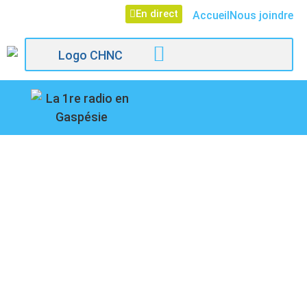
En direct
Accueil
Nous joindre
107,1
Paspébiac