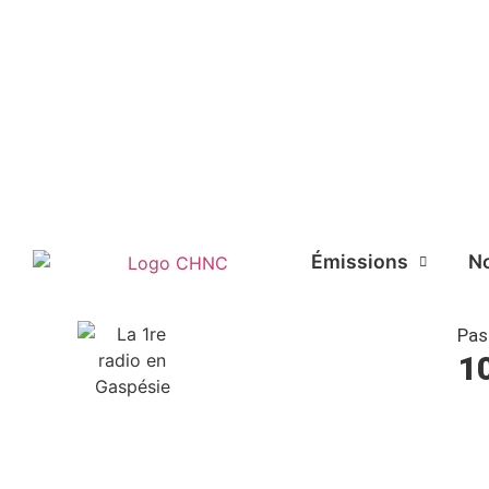
Liste des dernières chansons
Émissions
No
Pas
1