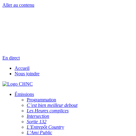
Aller au contenu
Radio en direct
Pause
Liste des dernières chansons
En direct
Accueil
Nous joindre
Émissions
Programmation
C’est bien meilleur debout
Les Heures complices
Intersection
Sortie 132
L’Entrepôt Country
L’Ami Public