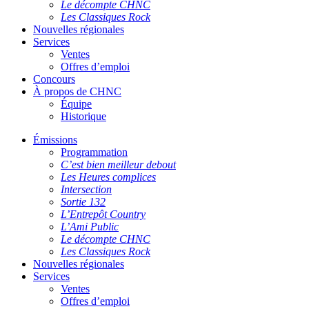
Le décompte CHNC
Les Classiques Rock
Nouvelles régionales
Services
Ventes
Offres d’emploi
Concours
À propos de CHNC
Équipe
Historique
Émissions
Programmation
C’est bien meilleur debout
Les Heures complices
Intersection
Sortie 132
L’Entrepôt Country
L’Ami Public
Le décompte CHNC
Les Classiques Rock
Nouvelles régionales
Services
Ventes
Offres d’emploi