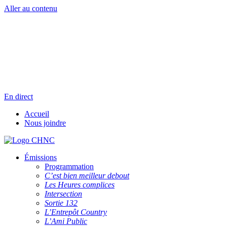
Aller au contenu
Radio en direct
Pause
Liste des dernières chansons
En direct
Accueil
Nous joindre
Émissions
Programmation
C’est bien meilleur debout
Les Heures complices
Intersection
Sortie 132
L’Entrepôt Country
L’Ami Public