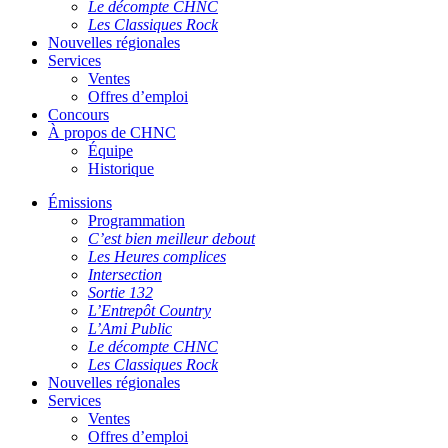
Le décompte CHNC
Les Classiques Rock
Nouvelles régionales
Services
Ventes
Offres d’emploi
Concours
À propos de CHNC
Équipe
Historique
Émissions
Programmation
C’est bien meilleur debout
Les Heures complices
Intersection
Sortie 132
L’Entrepôt Country
L’Ami Public
Le décompte CHNC
Les Classiques Rock
Nouvelles régionales
Services
Ventes
Offres d’emploi