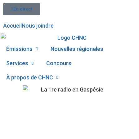
En direct
Accueil
Nous joindre
Émissions
Nouvelles régionales
Services
Concours
À propos de CHNC
LES TRAVAUX VONT
107,1
BON TRAIN AU
Paspébiac
BIOPARC NOUS DIT LA