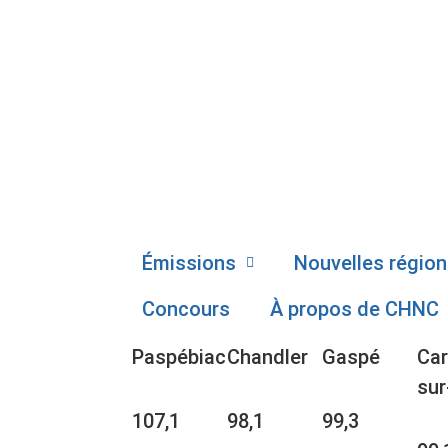
Émissions
Nouvelles région
Concours
À propos de CHNC
Paspébiac
Chandler
Gaspé
Car
sur
107,1
98,1
99,3