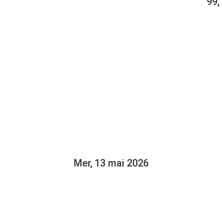
99,
OCIÉE À
TÉ DE TOKYO
ALIEUTIQUE
Mer, 13 mai 2026