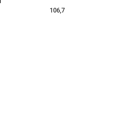
1
106,7
 SUR