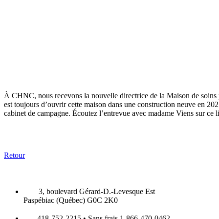
À CHNC, nous recevons la nouvelle directrice de la Maison de soins pal
est toujours d’ouvrir cette maison dans une construction neuve en 202
cabinet de campagne. Écoutez l’entrevue avec madame Viens sur ce 
Retour
3, boulevard Gérard-D.-Levesque Est
Paspébiac (Québec) G0C 2K0
418-752-2215 • Sans frais 1-866-470-0462