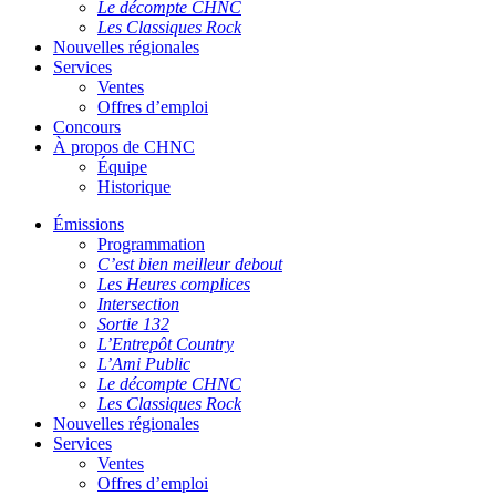
Le décompte CHNC
Les Classiques Rock
Nouvelles régionales
Services
Ventes
Offres d’emploi
Concours
À propos de CHNC
Équipe
Historique
Émissions
Programmation
C’est bien meilleur debout
Les Heures complices
Intersection
Sortie 132
L’Entrepôt Country
L’Ami Public
Le décompte CHNC
Les Classiques Rock
Nouvelles régionales
Services
Ventes
Offres d’emploi