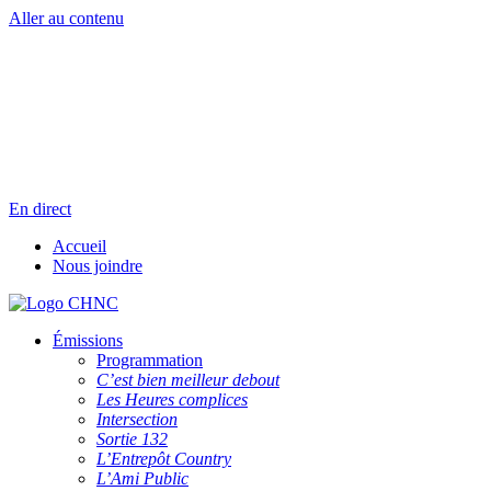
Aller au contenu
Radio en direct
Pause
Liste des dernières chansons
En direct
Accueil
Nous joindre
Émissions
Programmation
C’est bien meilleur debout
Les Heures complices
Intersection
Sortie 132
L’Entrepôt Country
L’Ami Public